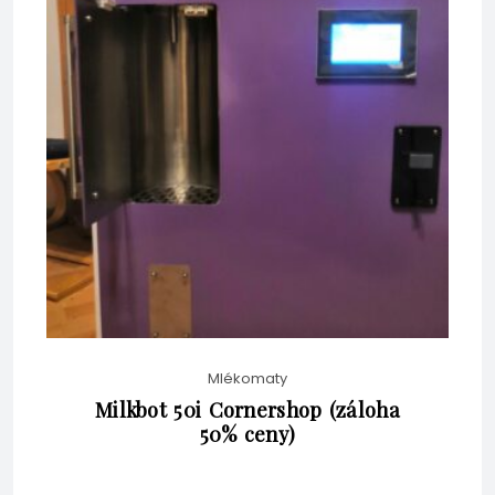
BEZ DPH
JE:
KČ58,080.00.
KČ53,845.00.
Mlékomaty
Milkbot 50i Cornershop (záloha
50% ceny)