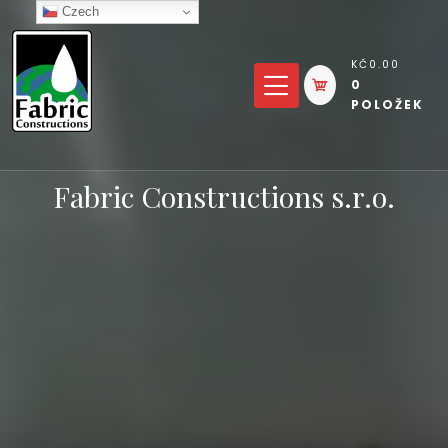
Přejít
Czech
k
KČ0.00
obsahu
0
POLOŽEK
Fabric Constructions s.r.o.