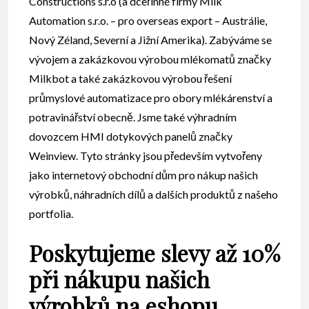
Constructions s.r.o (a dceřinné firmy Milk
Automation s.r.o. – pro overseas export – Austrálie,
Nový Zéland, Severní a Jižní Amerika). Zabýváme se
vývojem a zakázkovou výrobou mlékomatů značky
Milkbot a také zakázkovou výrobou řešení
průmyslové automatizace pro obory mlékárenství a
potravinářství obecně. Jsme také výhradním
dovozcem HMI dotykových panelů značky
Weinview. Tyto stránky jsou především vytvořeny
jako internetový obchodní dům pro nákup našich
výrobků, náhradních dílů a dalších produktů z našeho
portfolia.
Poskytujeme slevy až 10%
při nákupu našich
výrobků na eshopu.