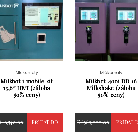
44,500.00
BEZ
BYLA:
CENA
KČ
69,500.00
BEZ
JE:
KČ58,080.00.
DPH
KČ90,750.00.
JE:
DPH
KČ53,845.00.
KČ84,095.00
Mlékomaty
Mlékomaty
Milkbot i mobile kit
Milkbot 400i DD 16
15,6″ HMI (záloha
Milkshake (záloha
50% ceny)
50% ceny)
PŮVODNÍ
PŮVODNÍ
Č
113,740.00
PŘIDAT DO
KČ
363,000.00
PŘIDAT 