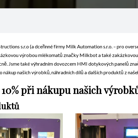
ructions s.r.o (a dceřinné firmy Milk Automation s.r.o. – pro overs
akázkovou výrobou mlékomatů značky Milkbot a také zakázkovou
becně. Jsme také výhradním dovozcem HMI dotykových panelů znač
 nákup našich výrobků, náhradních dílů a dalších produktů z našeh
 10% při nákupu našich výrobk
duktů