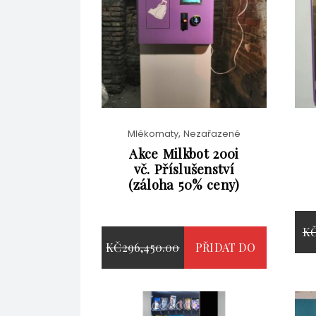
,
Mlékomaty
Nezařazené
Akce Milkbot 200i
vč. Příslušenství
(záloha 50% ceny)
K
PŮVODNÍ
KČ
296,450.00
PŘIDAT DO
K
AKTUÁLNÍ
CENA
KČ
287,859.00
KOŠÍKU