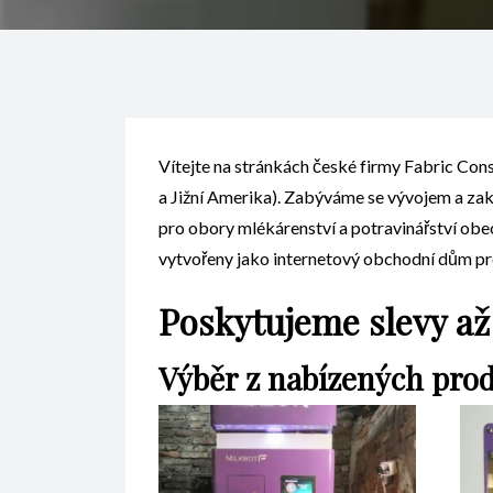
Vítejte na stránkách české firmy Fabric Const
a Jižní Amerika). Zabýváme se vývojem a z
pro obory mlékárenství a potravinářství o
vytvořeny jako internetový obchodní dům pro
Poskytujeme slevy až
Výběr z nabízených pro