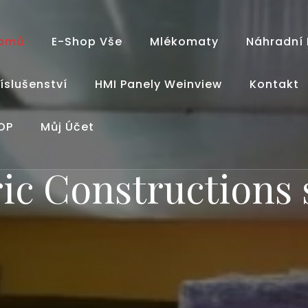
omů
E-Shop Vše
Mlékomaty
Náhradní 
říslušenství
HMI Panely Weinview
Kontakt
OP
Můj Účet
ic Constructions s