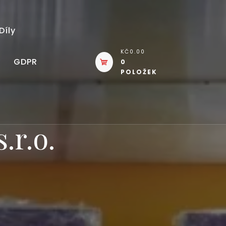
Díly
KČ0.00
GDPR
0
POLOŽEK
.r.o.