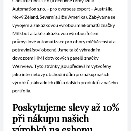
Constructions s.r.o (a dceřinné firmy Milk
Automation s.r.o. – pro overseas export – Austrálie,
Nový Zéland, Severní a Jižní Amerika). Zabýváme se
vývojem a zakázkovou výrobou mlékomatů značky
Milkbot a také zakázkovou výrobou řešení
průmyslové automatizace pro obory mlékárenství a
potravinářství obecně. Jsme také výhradním
dovozcem HMI dotykových panelů značky
Weinview. Tyto stránky jsou především vytvořeny
jako internetový obchodní dům pro nákup našich
výrobků, náhradních dílů a dalších produktů z našeho
portfolia.
Poskytujeme slevy až 10%
při nákupu našich
výrobků na eshopu.