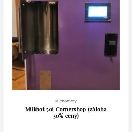
BEZ DPH
JE:
KČ58,080.00.
KČ53,845.00.
Mlékomaty
Milkbot 50i Cornershop (záloha
50% ceny)