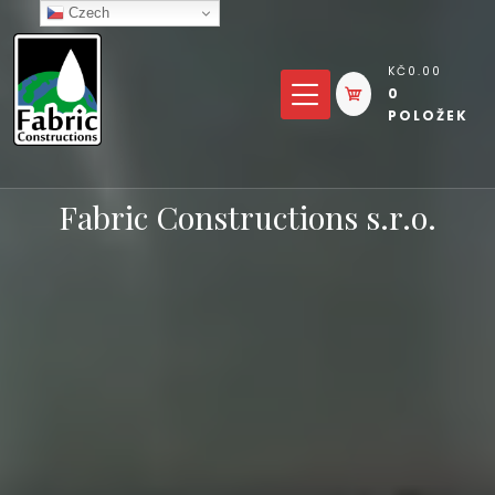
Přejít
Czech
k
KČ0.00
obsahu
0
POLOŽEK
Fabric Constructions s.r.o.