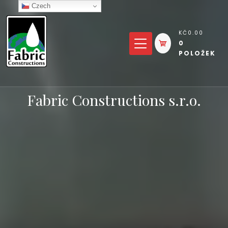
Přejít
Czech
k
KČ0.00
obsahu
0
POLOŽEK
Fabric Constructions s.r.o.