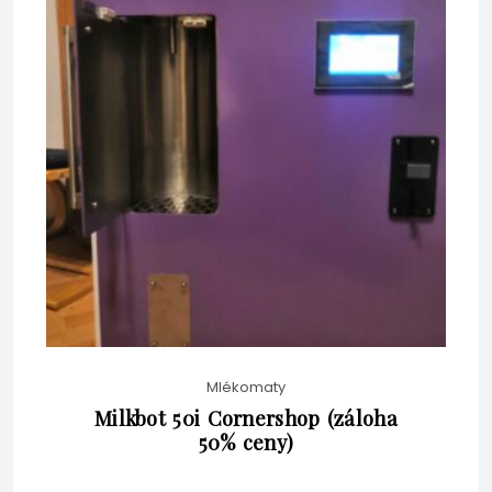
CENA
BYLA:
BEZ DPH
JE:
KČ58,080.00.
KČ53,845.00.
Mlékomaty
Milkbot 50i Cornershop (záloha
50% ceny)